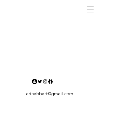
ArinaBBart
arinabbart@gmail.com